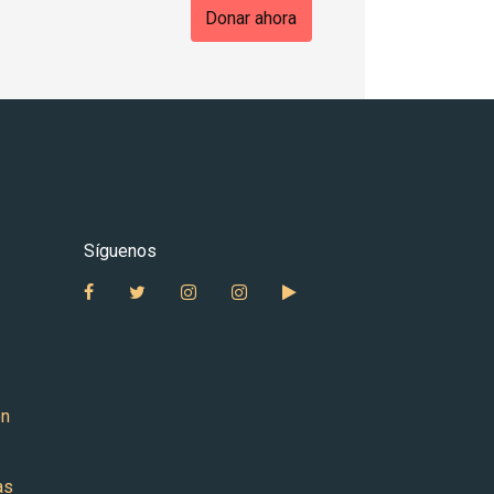
Donar ahora
Síguenos
Facebook
Twitter
Instagram Babies Uganda
Instagram Auntie Maria Galan
YouTube
ón
as