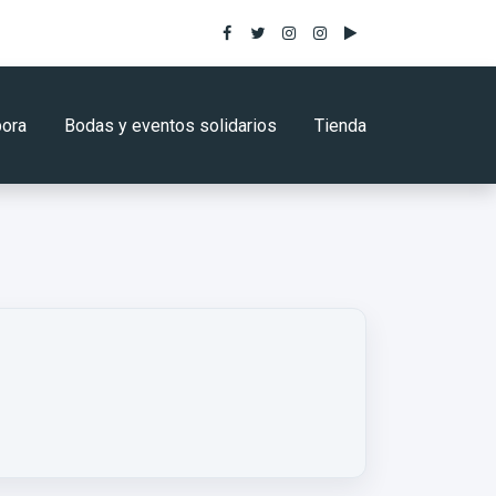
Facebook
Twitter
Instagram Babies Uganda
Instagram Auntie Maria 
YouTube
bora
Bodas y eventos solidarios
Tienda