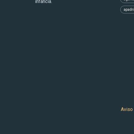
infancia.
apadr
Aviso 