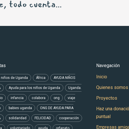
, todo cuenta...
tas
Navegación
Inicio
 niños de Uganda
África
AYUDA NIÑOS
Quienes somos
A
Ayuda para los niños de Uganda
Uganda.
Proyectos
io
infancia
colabora
ong
viaje
o
babies uganda
ONG DE AYUDA PARA
Haz una donaci
puntual
A
solidaridad
FELICIDAD
cooperación
Empresas amig
a
voluntariado
ayuda
orfanato