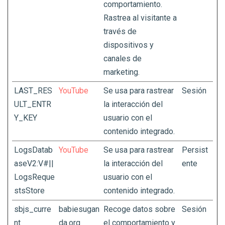
comportamiento.
Rastrea al visitante a
través de
dispositivos y
canales de
marketing.
LAST_RES
YouTube
Se usa para rastrear
Sesión
ULT_ENTR
la interacción del
Y_KEY
usuario con el
contenido integrado.
LogsDatab
YouTube
Se usa para rastrear
Persist
aseV2:V#||
la interacción del
ente
LogsReque
usuario con el
stsStore
contenido integrado.
sbjs_curre
babiesugan
Recoge datos sobre
Sesión
nt
da.org
el comportamiento y