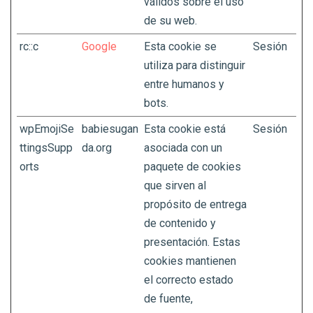
válidos sobre el uso
de su web.
rc::c
Google
Esta cookie se
Sesión
utiliza para distinguir
entre humanos y
bots.
wpEmojiSe
babiesugan
Esta cookie está
Sesión
ttingsSupp
da.org
asociada con un
orts
paquete de cookies
que sirven al
propósito de entrega
de contenido y
presentación. Estas
cookies mantienen
el correcto estado
de fuente,