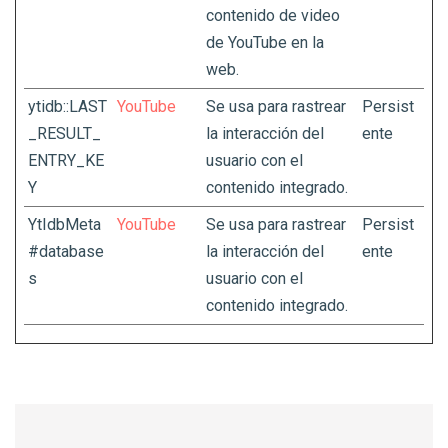
contenido de video
de YouTube en la
web.
ytidb::LAST
YouTube
Se usa para rastrear
Persist
_RESULT_
la interacción del
ente
ENTRY_KE
usuario con el
Y
contenido integrado.
YtIdbMeta
YouTube
Se usa para rastrear
Persist
#database
la interacción del
ente
s
usuario con el
contenido integrado.