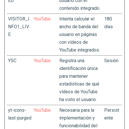
ED
usuario con el
contenido integrado.
VISITOR_I
YouTube
Intenta calcular el
180
NFO1_LIV
ancho de banda del
días
E
usuario en páginas
con vídeos de
YouTube integrados.
YSC
YouTube
Registra una
Sesión
identificación única
para mantener
estadísticas de qué
vídeos de YouTube
ha visto el usuario.
yt-icons-
YouTube
Necesaria para la
Persist
last-purged
implementación y
ente
funcionabilidad del