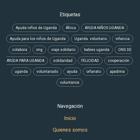
Etiquetas
Ayuda niños de Uganda
África
AYUDA NIÑOS UGANDA
Ayuda para los niños de Uganda
Uganda. voluntario
infancia
colabora
ong
viaje solidario
babies uganda
ONG DE
AYUDA PARA UGANDA
solidaridad
FELICIDAD
cooperación
uganda
voluntariado
ayuda
orfanato
apadrina
voluntarios
Navegación
Inicio
Quienes somos