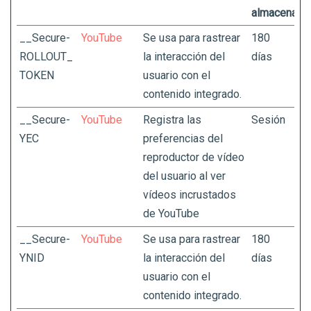
almacenami
__Secure-
YouTube
Se usa para rastrear
180
ROLLOUT_
la interacción del
días
TOKEN
usuario con el
contenido integrado.
__Secure-
YouTube
Registra las
Sesión
YEC
preferencias del
reproductor de vídeo
del usuario al ver
vídeos incrustados
de YouTube
__Secure-
YouTube
Se usa para rastrear
180
YNID
la interacción del
días
usuario con el
contenido integrado.