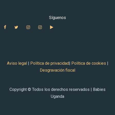
Síguenos
Facebook
Twitter
Instagram Babies Uganda
Instagram Auntie Maria Galan
YouTube
Aviso legal
|
Política de privacidad
|
Política de cookies
|
Desgravación fiscal
Copyright © Todos los derechos reservados | Babies
Uganda