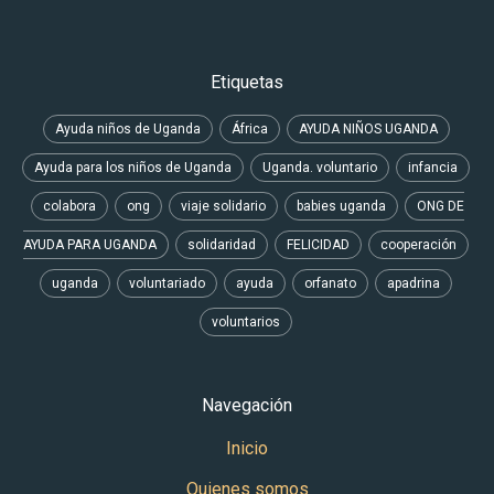
Etiquetas
Ayuda niños de Uganda
África
AYUDA NIÑOS UGANDA
Ayuda para los niños de Uganda
Uganda. voluntario
infancia
colabora
ong
viaje solidario
babies uganda
ONG DE
AYUDA PARA UGANDA
solidaridad
FELICIDAD
cooperación
uganda
voluntariado
ayuda
orfanato
apadrina
voluntarios
Navegación
Inicio
Quienes somos